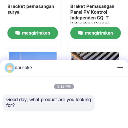
Bracket pemasangan
Braket Pemasangan
surya
Panel PV Kontrol
Tentang kita
Independen GQ-T
Pelacakan Cerdas
mengirimkan
mengirimkan
Wisata pabrik
permintaan
permintaan
Kontrol kualitas
dai coke
Hubungi kami
6:15 PM
Quote request suatu
Good day, what product are you looking 
for?
GQ-T Pv Mounting
Braket Pelacakan
Braket Pemasangan Panel PV
Tracking Brackets
Kontrol Independen
yang Bergerak dengan
Yang Bergerak
Matahari
Mengikuti Matahari
Braket Panel Surya yang Dapat Disesuaikan