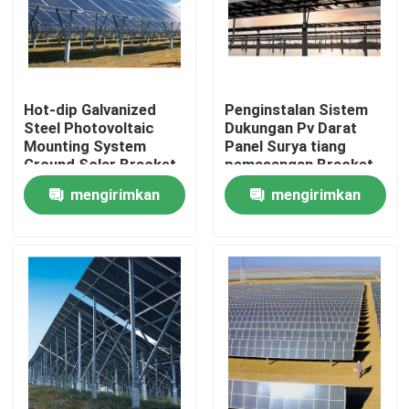
Hot-dip Galvanized
Penginstalan Sistem
Steel Photovoltaic
Dukungan Pv Darat
Mounting System
Panel Surya tiang
Ground Solar Bracket
pemasangan Bracket
System (Sistem
fotovoltaik
mengirimkan
mengirimkan
pemasangan
fotovoltaik baja
permintaan
permintaan
galvanis panas)
Rumah
Produk
Video