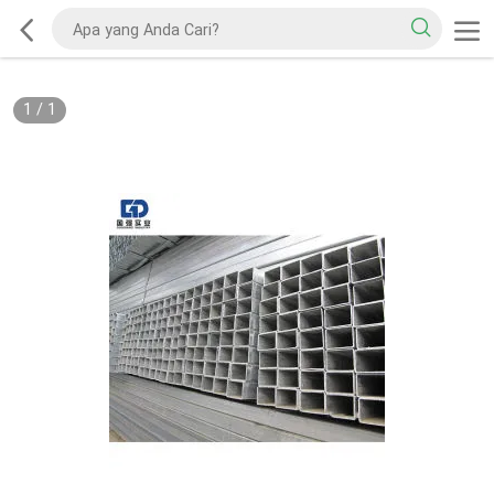
1
/
1